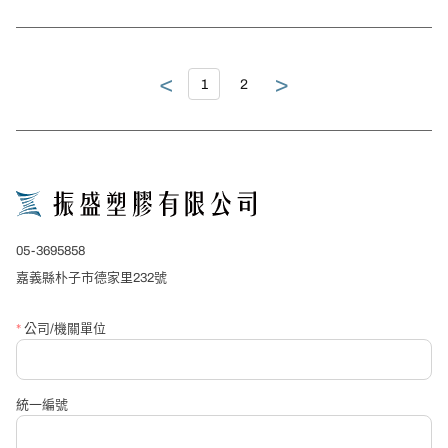
<
>
1
2
close
詢價表單
*
產品名稱
05-3695858
*
公司/單位名稱
嘉義縣朴子市德家里232號
*
公司/機關單位
*
聯絡人
統一編號
*
聯絡電話