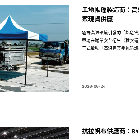
工地帳篷製造商：高
案現貨供應
極端高溫環境引發的「熱危害
案場在職業安全衛生（職安衛）
正式啟動「高溫專案雙軌防護
隨《職業安全衛生法》新制實
施，最高將面臨新台幣 5 萬至
2026-06-24
抗拉帆布供應商：840D