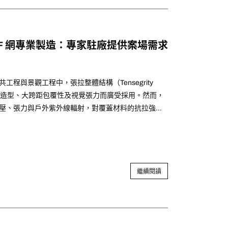
F 網專業製造：專家駐廠提供案場需求
程與景觀工程中，張拉整體結構（Tensegrity
因其流線造型、大跨距包覆性及視覺張力而廣受採用。然而，
壓、張力與戶外紫外線輻射，對覆蓋材料的抗拉強
性有著極為嚴苛的要求。
繼續閱讀