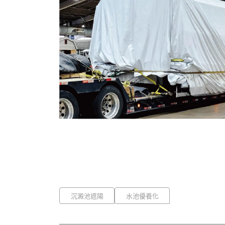
沉澱池遮陽
水池優養化