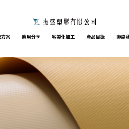
決方案
應用分享
客製化加工
產品目錄
聯絡
close
請輸入關鍵字...
轉動結構系列
活動展覽周邊
search
網布加工應用
工地工程應用
搜尋