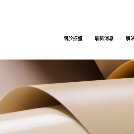
關於振盛
最新消息
解
展覽
活動帳篷
充氣結構系列
縮遮陽網
帆布加工應用
帆布、網布材質介紹
型加工