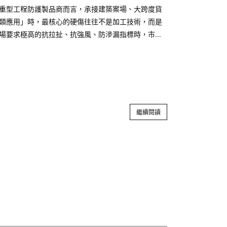
重型工程防護製品商而言，承接建築案場、大跨度貨
類應用」時，最核心的硬傷往往不是加工技術，而是
場要求極高的抗拉扯、抗強風、防滲漏指標時，市面
織層過於稀疏，導致製品在受風壓或機械拉扯後迅速
繼續閱讀