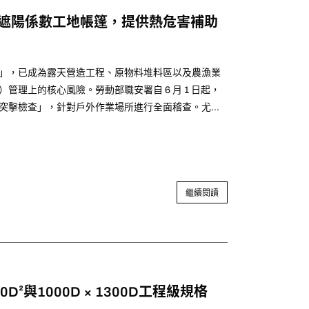
遮陽係數工地帳篷，提供熱危害補助
」，已成為露天營造工程、原物料堆料區以及農漁業
管理上的核心風險。勞動部職安署自 6 月 1 日起，
突擊檢查」，針對戶外作業場所進行全面稽查。尤其
施，若企業未依法採取必要的熱危害預防與降溫措
 300 萬元的嚴厲行政處分。
繼續閱讀
²與1000D × 1300D工程級規格