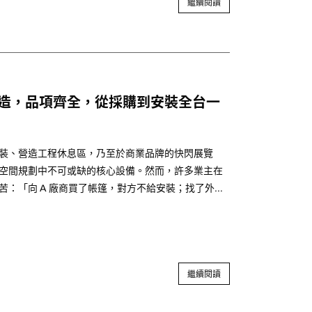
繼續閱讀
造，品項齊全，從採購到安裝全台一
裝、營造工程休息區，乃至於商業品牌的快閃展覽
空間規劃中不可或缺的核心設備。然而，許多業主在
苦：「向 A 廠商買了帳篷，對方不給安裝；找了外部
使用半年後颱風吹毀一個小零件，整頂帳篷就淪為垃
繼續閱讀