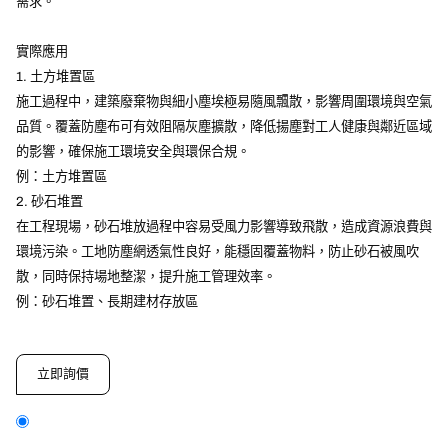
需求。
實際應用
1. 土方堆置區
施工過程中，建築廢棄物與細小塵埃極易隨風飄散，影響周圍環境與空氣
品質。覆蓋防塵布可有效阻隔灰塵擴散，降低揚塵對工人健康與鄰近區域
的影響，確保施工環境安全與環保合規。
例：土方堆置區
2. 砂石堆置
在工程現場，砂石堆放過程中容易受風力影響導致飛散，造成資源浪費與
環境污染。工地防塵網透氣性良好，能穩固覆蓋物料，防止砂石被風吹
散，同時保持場地整潔，提升施工管理效率。
例：砂石堆置、長期建材存放區
立即詢價