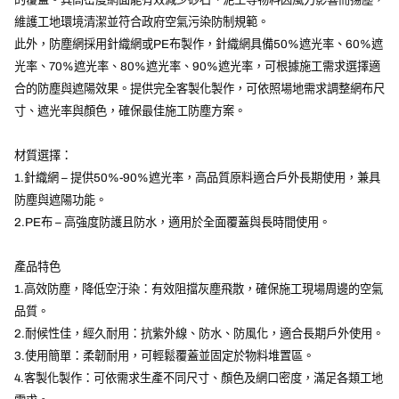
維護工地環境清潔並符合政府空氣污染防制規範。
此外，防塵網採用針織網或PE布製作，針織網具備50%遮光率、60%遮
光率、70%遮光率、80%遮光率、90%遮光率，可根據施工需求選擇適
合的防塵與遮陽效果。提供完全客製化製作，可依照場地需求調整網布尺
寸、遮光率與顏色，確保最佳施工防塵方案。
材質選擇：
1.針織網 – 提供50%-90%遮光率，高品質原料適合戶外長期使用，兼具
防塵與遮陽功能。
2.PE布 – 高強度防護且防水，適用於全面覆蓋與長時間使用。
產品特色
1.高效防塵，降低空汙染：有效阻擋灰塵飛散，確保施工現場周邊的空氣
品質。
2.耐候性佳，經久耐用：抗紫外線、防水、防風化，適合長期戶外使用。
3.使用簡單：柔韌耐用，可輕鬆覆蓋並固定於物料堆置區。
4.客製化製作：可依需求生產不同尺寸、顏色及網口密度，滿足各類工地