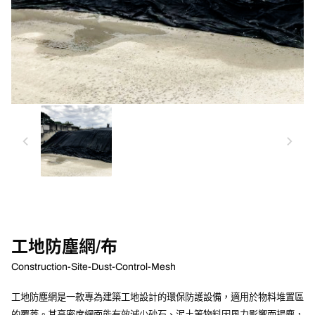
chevron_left
chevron_right
工地防塵網/布
Construction-Site-Dust-Control-Mesh
工地防塵網是一款專為建築工地設計的環保防護設備，適用於物料堆置區
的覆蓋。其高密度網面能有效減少砂石、泥土等物料因風力影響而揚塵，