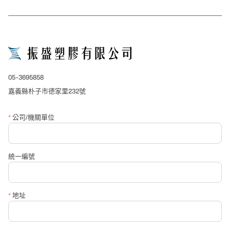
close
詢價表單
*
產品名稱
05-3695858
*
公司/單位名稱
嘉義縣朴子市德家里232號
*
公司/機關單位
*
聯絡人
統一編號
*
聯絡電話
*
地址
*
信箱