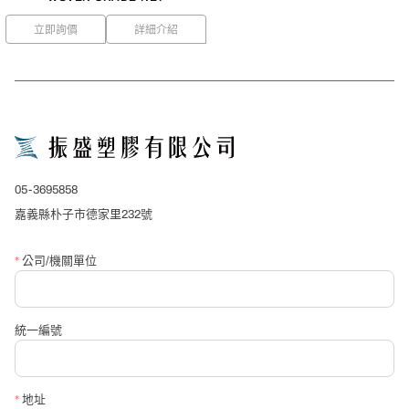
立即詢價
詳細介紹
close
詢價表單
*
產品名稱
05-3695858
*
公司/單位名稱
嘉義縣朴子市德家里232號
*
公司/機關單位
*
聯絡人
統一編號
*
聯絡電話
*
地址