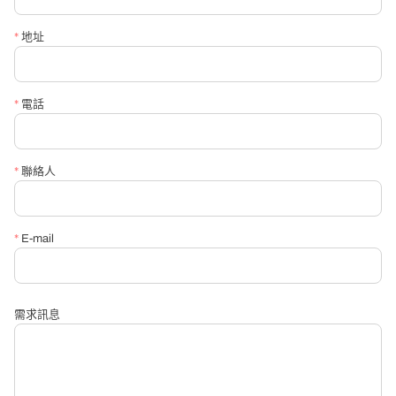
*
聯絡電話
*
地址
*
信箱
*
電話
*
請必填詢問內容
*
聯絡人
*
E-mail
需求訊息
送出