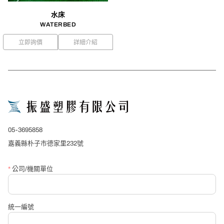
水床
WATERBED
立即詢價
詳細介紹
close
詢價表單
*
產品名稱
05-3695858
*
公司/單位名稱
嘉義縣朴子市德家里232號
*
公司/機關單位
*
聯絡人
統一編號