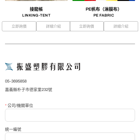
接龍帳
PE帆布（淋膜布）
LINKING-TENT
PE FABRIC
立即詢價
詳細介紹
立即詢價
詳細介紹
close
詢價表單
*
產品名稱
05-3695858
*
公司/單位名稱
嘉義縣朴子市德家里232號
*
公司/機關單位
*
聯絡人
統一編號