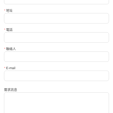
*
聯絡電話
*
地址
*
信箱
*
電話
*
請必填詢問內容
*
聯絡人
*
E-mail
需求訊息
送出