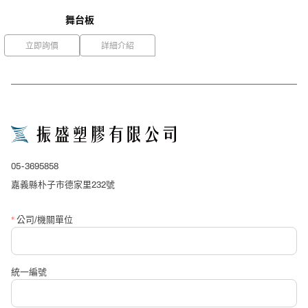
舞台板
立即詢價
詳細介紹
close
詢價表單
*
產品名稱
05-3695858
*
公司/單位名稱
嘉義縣朴子市德家里232號
*
公司/機關單位
*
聯絡人
統一編號
*
聯絡電話