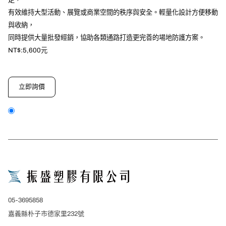
有效維持大型活動、展覽或商業空間的秩序與安全。輕量化設計方便移動
與收納，
同時提供大量批發經銷，協助各類通路打造更完善的場地防護方案。
NT$:5,600元
立即詢價
close
詢價表單
*
產品名稱
05-3695858
*
公司/單位名稱
嘉義縣朴子市德家里232號