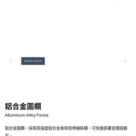
chevron_left
chevron_right
鋁合金圍欄
Alluminum Alloy Fence
鋁合金圍欄，採用高強度鋁合金骨架與伸縮結構，可快速部署並穩固鎖
定，