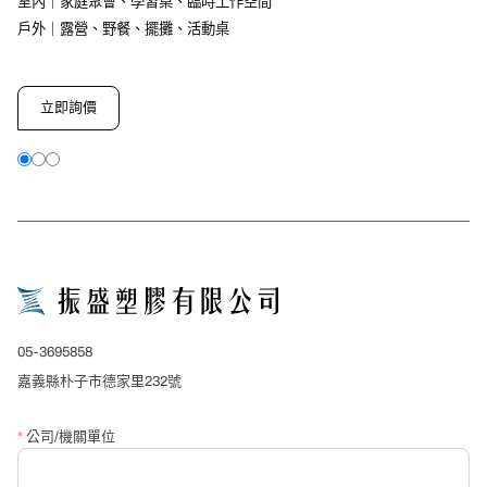
室內｜家庭聚會、學習桌、臨時工作空間
戶外｜露營、野餐、擺攤、活動桌
立即詢價
close
詢價表單
*
產品名稱
05-3695858
*
公司/單位名稱
嘉義縣朴子市德家里232號
*
公司/機關單位
*
聯絡人