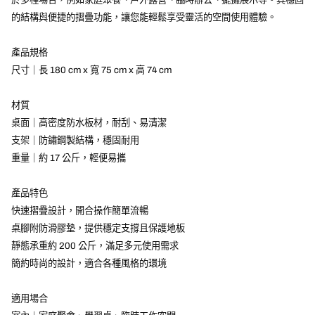
的結構與便捷的摺疊功能，讓您能輕鬆享受靈活的空間使用體驗。
產品規格
尺寸｜長 180 cm x 寬 75 cm x 高 74 cm
材質
桌面｜高密度防水板材，耐刮、易清潔
支架｜防鏽鋼製結構，穩固耐用
重量｜約 17 公斤，輕便易攜
產品特色
快速摺疊設計，開合操作簡單流暢
桌腳附防滑膠墊，提供穩定支撐且保護地板
靜態承重約 200 公斤，滿足多元使用需求
簡約時尚的設計，適合各種風格的環境
適用場合