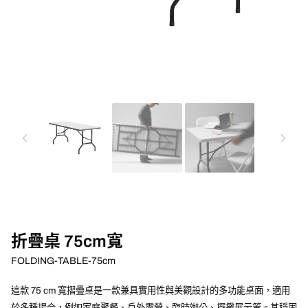
chevron_left
chevron_right
折疊桌 75cm寬
FOLDING-TABLE-75cm
這款 75 cm 寬摺疊桌是一款兼具實用性與美觀設計的多功能桌面，適用
於多種場合，例如家庭聚餐、戶外露營、臨時辦公、擺攤展示等。其穩固