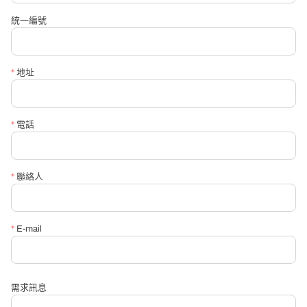
統一編號
*
聯絡電話
*
地址
*
信箱
*
電話
*
請必填詢問內容
*
聯絡人
*
E-mail
需求訊息
送出