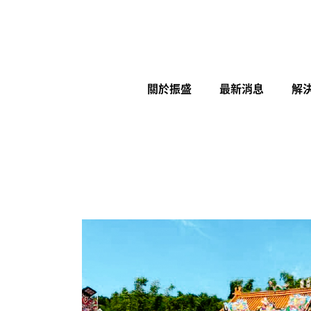
關於振盛
最新消息
解
展覽
活動帳篷
充氣結構系列
縮遮陽網
帆布加工應用
帆布、網布材質介紹
型加工