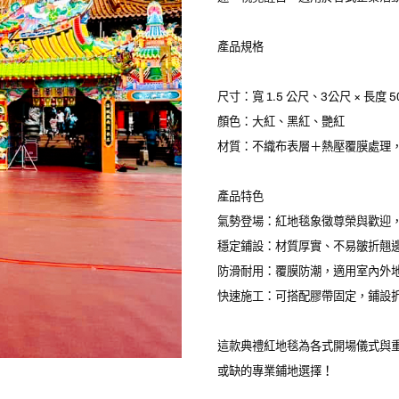
產品規格
尺寸：寬 1.5 公尺、3公尺 × 長度 5
顏色：大紅、黑紅、艷紅
材質：不織布表層＋熱壓覆膜處理
產品特色
氣勢登場：紅地毯象徵尊榮與歡迎
穩定鋪設：材質厚實、不易皺折翹
防滑耐用：覆膜防潮，適用室內外
快速施工：可搭配膠帶固定，鋪設
這款典禮紅地毯為各式開場儀式與
或缺的專業鋪地選擇！