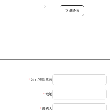
chevron_right
立即詢價
close
詢價表單
產品名稱
*
公司/機關單位
公司/單位名稱
*
地址
*
聯絡人