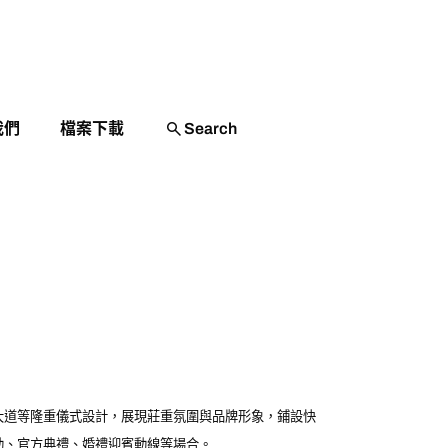
Search
我們
檔案下載
Search
折疊桌椅
遮陽網
戶外高溫作業防護補助
大道等隆重儀式設計，展現莊重氛圍與品牌形象，鋪設快
動、官方典禮、婚禮迎賓動線等場合。