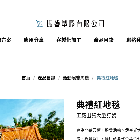
close
請輸入關鍵字...
決方案
應用分享
客製化加工
產品目錄
聯絡
search
轉動結構系列
活動展覽周邊
搜尋
首頁
產品目錄
活動展覽周邊
典禮紅地毯
網布加工應用
工地工程應用
典禮紅地毯
工廠出貨大量訂製
專為開幕典禮、頒獎活動、走星光
速、視覺醒目，適用於各式企業活