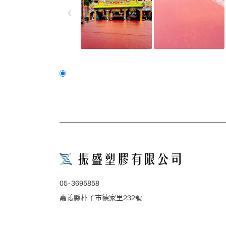
chevron_left
*
05-3695858
*
嘉義縣朴子市德家里232號