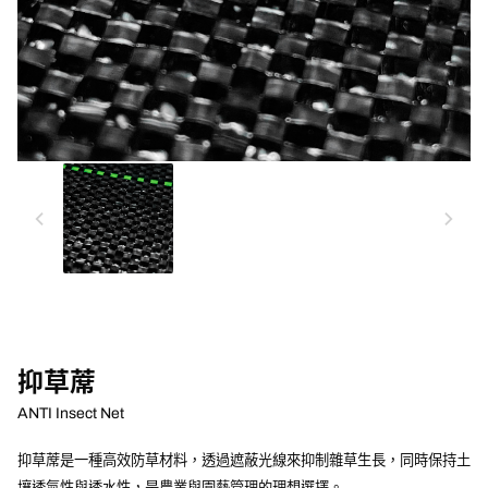
chevron_left
chevron_right
抑草蓆
ANTI Insect Net
抑草蓆是一種高效防草材料，透過遮蔽光線來抑制雜草生長，同時保持土
壤透氣性與透水性，是農業與園藝管理的理想選擇。