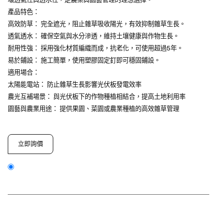
產品特色：
高效防草： 完全遮光，阻止雜草吸收陽光，有效抑制雜草生長。
透氣透水： 確保空氣與水分滲透，維持土壤健康與作物生長。
耐用性強： 採用強化材質編織而成，抗老化，可使用超過5年。
易於鋪設： 施工簡單，使用塑膠固定釘即可穩固鋪設。
適用場合：
太陽能電站： 防止雜草生長影響光伏板發電效率
農光互補場景： 與光伏板下的作物種植相結合，提高土地利用率
園藝與農業用途： 提供果園、菜園或農業種植的高效雜草管理
立即詢價
close
詢價表單