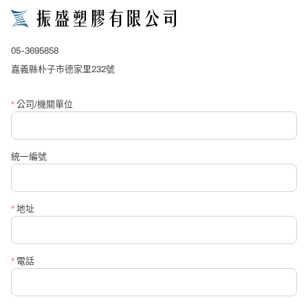
*
產品名稱
05-3695858
*
公司/單位名稱
嘉義縣朴子市德家里232號
*
公司/機關單位
*
聯絡人
統一編號
*
聯絡電話
*
地址
*
信箱
*
電話
*
請必填詢問內容