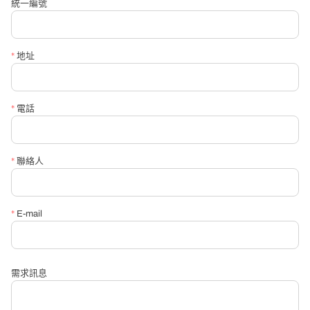
統一編號
*
聯絡電話
*
地址
*
信箱
*
電話
*
請必填詢問內容
*
聯絡人
*
E-mail
需求訊息
送出