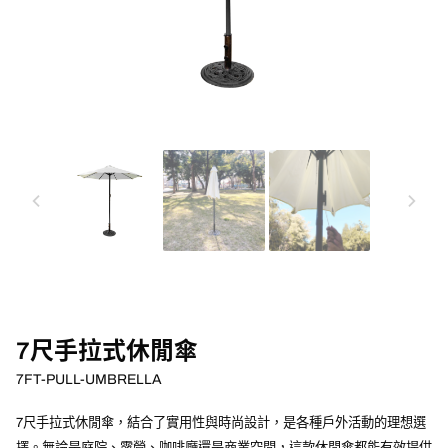
chevron_left
chevron_right
7尺手拉式休閒傘
7FT-PULL-UMBRELLA
7尺手拉式休閒傘，結合了實用性與時尚設計，是各種戶外活動的理想選
擇。無論是庭院、露營、咖啡廳還是商業空間，這款休閒傘都能有效提供