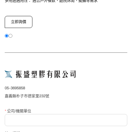
多用途適用性： 適合戶外餐飲、庭院休閒、擺攤等需求
立即詢價
close
詢價表單
*
產品名稱
05-3695858
*
公司/單位名稱
嘉義縣朴子市德家里232號
*
公司/機關單位
*
聯絡人