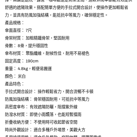
舒適的遮陽效果。搭配簡單方便的手拉式開合設計，使操作更加輕鬆省
力，並具有防風加強結構，能抵抗中等風力，確保穩定性。
產品規格：
傘面直徑： 7尺
骨架材質： 加粗精鐵骨架，堅固耐用
骨數： 8骨，提升穩固性
傘布材質： 聚酯纖維，耐候性佳，耐用不易褪色
固定高度： 190cm
重量： 4.8kg，輕便易搬運
顏色： 米白
產品特色：
手拉式開合設計： 操作輕鬆省力，開合流暢不卡頓
防風加強結構： 骨架穩固耐用，可抵抗中等風力
高密度傘布： 有效遮陽防曬，阻擋紫外線
防潑水材質： 即使小雨飄落，也能短暫擋雨
折疊收納方便： 不使用時可收起節省空間
時尚外觀設計： 適合多種戶外場景，美觀大方