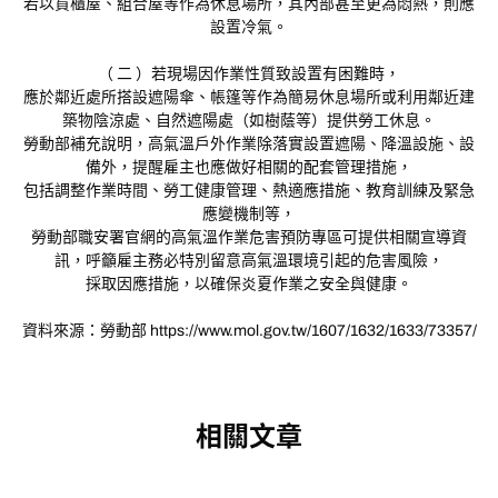
若以貨櫃屋、組合屋等作為休息場所，其內部甚至更為悶熱，則應
設置冷氣。
（ 二 ）若現場因作業性質致設置有困難時，
應於鄰近處所搭設遮陽傘、帳篷等作為簡易休息場所或利用鄰近建
築物陰涼處、自然遮陽處（如樹蔭等）提供勞工休息。
勞動部補充說明，高氣溫戶外作業除落實設置遮陽、降溫設施、設
備外，提醒雇主也應做好相關的配套管理措施，
包括調整作業時間、勞工健康管理、熱適應措施、教育訓練及緊急
應變機制等，
勞動部職安署官網的高氣溫作業危害預防專區可提供相關宣導資
訊，呼籲雇主務必特別留意高氣溫環境引起的危害風險，
採取因應措施，以確保炎夏作業之安全與健康。
資料來源：勞動部
https://www.mol.gov.tw/1607/1632/1633/73357/
相關文章