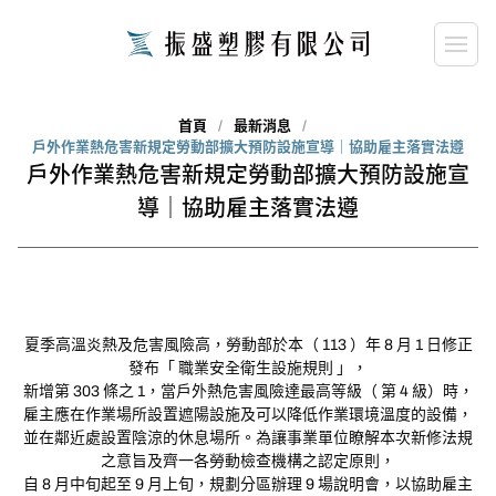
首頁
最新消息
戶外作業熱危害新規定勞動部擴大預防設施宣導｜協助雇主落實法遵
close
請輸入關鍵字...
戶外作業熱危害新規定勞動部擴大預防設施宣
導｜協助雇主落實法遵
search
搜尋
夏季高溫炎熱及危害風險高，勞動部於本（ 113 ）年 8 月 1 日修正
發布「 職業安全衛生設施規則 」，
新增第 303 條之 1，當戶外熱危害風險達最高等級（ 第 4 級）時，
雇主應在作業場所設置遮陽設施及可以降低作業環境溫度的設備，
並在鄰近處設置陰涼的休息場所。為讓事業單位瞭解本次新修法規
之意旨及齊一各勞動檢查機構之認定原則，
自 8 月中旬起至 9 月上旬，規劃分區辦理 9 場說明會，以協助雇主