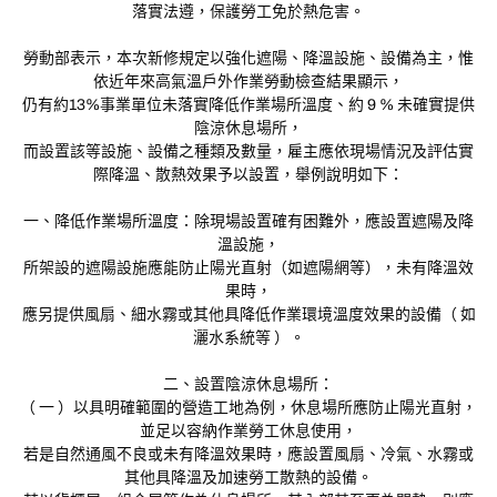
落實法遵，保護勞工免於熱危害。
勞動部表示，本次新修規定以強化遮陽、降溫設施、設備為主，惟
依近年來高氣溫戶外作業勞動檢查結果顯示，
仍有約13%事業單位未落實降低作業場所溫度、約 9 % 未確實提供
陰涼休息場所，
而設置該等設施、設備之種類及數量，雇主應依現場情況及評估實
際降溫、散熱效果予以設置，舉例說明如下：
一、降低作業場所溫度：除現場設置確有困難外，應設置遮陽及降
溫設施，
所架設的遮陽設施應能防止陽光直射（如遮陽網等），未有降溫效
果時，
應另提供風扇、細水霧或其他具降低作業環境溫度效果的設備（ 如
灑水系統等 ）。
二、設置陰涼休息場所：
（ 一 ）以具明確範圍的營造工地為例，休息場所應防止陽光直射，
並足以容納作業勞工休息使用，
若是自然通風不良或未有降溫效果時，應設置風扇、冷氣、水霧或
其他具降溫及加速勞工散熱的設備。