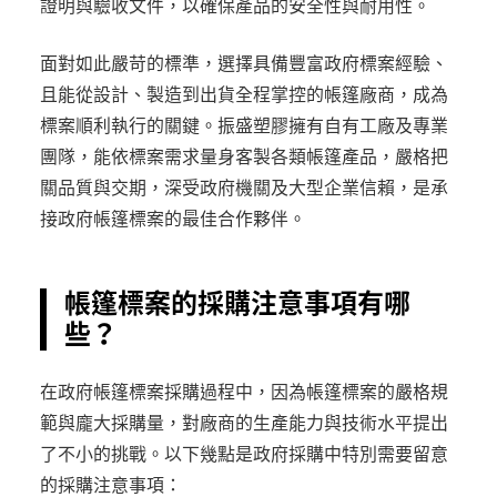
證明與驗收文件，以確保產品的安全性與耐用性。
面對如此嚴苛的標準，選擇具備豐富政府標案經驗、
且能從設計、製造到出貨全程掌控的帳篷廠商，成為
標案順利執行的關鍵。振盛塑膠擁有自有工廠及專業
團隊，能依標案需求量身客製各類帳篷產品，嚴格把
關品質與交期，深受政府機關及大型企業信賴，是承
接政府帳篷標案的最佳合作夥伴。
close
請輸入關鍵字...
帳篷標案的採購注意事項有哪
些？
search
在政府帳篷標案採購過程中，因為帳篷標案的嚴格規
搜尋
範與龐大採購量，對廠商的生產能力與技術水平提出
了不小的挑戰。以下幾點是政府採購中特別需要留意
的採購注意事項：