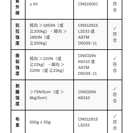
紫
≥ 40
CNS15001
符
外
合
線
抗
經向 ＞1950N（或
CNS12915
✓
拉
≧200kg），緯向 ＞
L3233 或
符
強
1950N（或
ASTM
合
度
≧200kg）
D5035-11
撕
CNS3294
經向 ＞220N（或
✓
裂
K6310 或
≧22kg），緯向 ＞
符
強
ASTM
220N（或 ≧22kg）
合
度
D5035-11
剝
✓
離
＞75N/5cm（或 ＞
CNS3294
符
強
8kg/5cm）
K6310
合
度
✓
布
CNS12915
550g ± 50g
符
重
L3233
合