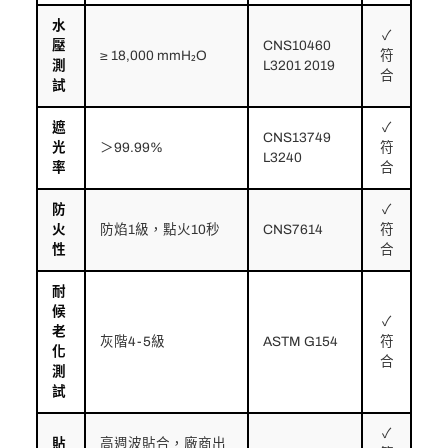
水
✓
壓
CNS10460
≥ 18,000 mmH₂O
符
測
L3201 2019
合
試
遮
✓
CNS13749
光
＞99.99%
符
L3240
率
合
防
✓
火
防焰1級，點火10秒
CNS7614
符
性
合
耐
候
✓
老
灰階4-5級
ASTM G154
符
化
合
測
試
✓
貼
高週波貼合，廠商出