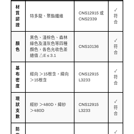
材
✓
質
CNS12915 或
特多龍、聚酯纖維
符
認
CNS2339
合
證
黑色、淺棕色、森林
✓
顏
綠色及淺灰色等四種
CNS10136
符
色
顏色，各色允收色差
合
總值 △E ≤ 3.1
基
✓
布
經向 ＞15根含，緯向
CNS12915
符
密
＞15根含
L3233
合
度
現
✓
狀
經紗 ＞480D，緯紗
CNS12915
符
支
＞480D
L3233
合
數
防
✓